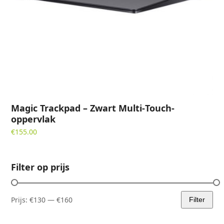
Magic Trackpad – Zwart Multi‑Touch-
oppervlak
€
155.00
Filter op prijs
Prijs:
€130
—
€160
Filter
Min.
Max.
prijs
prijs