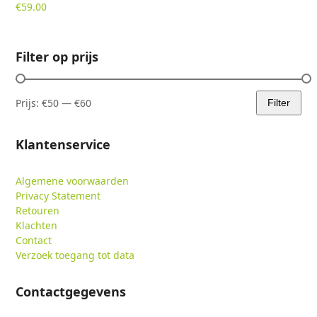
€
59.00
Filter op prijs
Prijs:
€50
—
€60
Filter
Min.
Max.
prijs
prijs
Klantenservice
Algemene voorwaarden
Privacy Statement
Retouren
Klachten
Contact
Verzoek toegang tot data
Contactgegevens