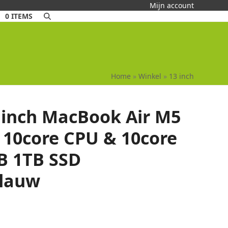
Mijn account
0 ITEMS
Home
»
Winkel
»
13 inch
 inch MacBook Air M5
 10core CPU & 10core
B 1TB SSD
lauw