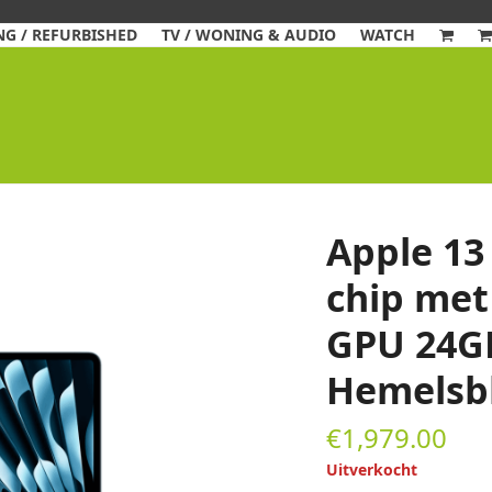
G / REFURBISHED
TV / WONING & AUDIO
WATCH
Apple 13
chip met
GPU 24G
Hemelsb
€
1,979.00
Uitverkocht