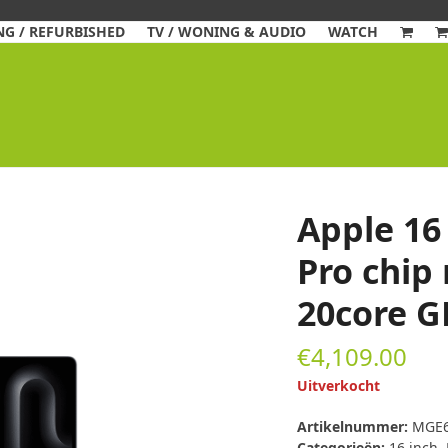
G / REFURBISHED
TV / WONING & AUDIO
WATCH
Apple 16
Pro chip
20core G
€
4,109.00
Uitverkocht
Artikelnummer:
MGE6
Categorieën:
16 inch
,