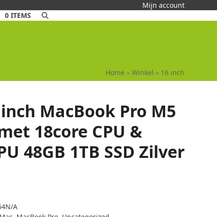
Mijn account
0 ITEMS
Home
»
Winkel
»
16 inch
 inch MacBook Pro M5
 met 18core CPU &
PU 48GB 1TB SSD Zilver
4N/A
Mac
,
MacBook Pro
,
Uncategorized