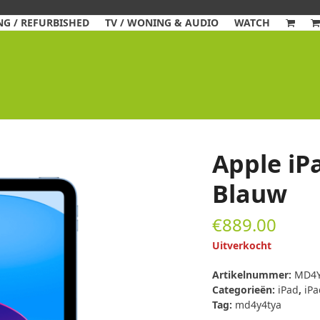
G / REFURBISHED
TV / WONING & AUDIO
WATCH
Apple iP
Blauw
€
889.00
Uitverkocht
Artikelnummer:
MD4Y
Categorieën:
iPad
,
iPa
Tag:
md4y4tya