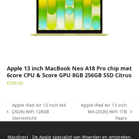
Apple 13 inch MacBook Neo A18 Pro chip met
6core CPU & 5core GPU 8GB 256GB SSD Citrus
€
799.00
Apple iPad Air 13 inch M4
Apple iPad Air 13 inch
(2026) WiFi 128GB
M4 (2026) WiFi 1TB
previous
next
Sterrenlicht
Paars
post:
post:
Macdirect - De Apple specialist van Woerden en omstreken.