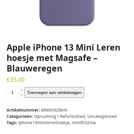
Apple iPhone 13 Mini Leren
hoesje met Magsafe –
Blauweregen
€
35.00
Apple
Toevoegen aan winkelwagen
iPhone
13
Mini
Artikelnummer:
MM0H3ZM/A
Leren
Categorieën:
Opruiming / Refurbished
,
Uncategorized
hoesje
Tags:
iphone13minilerenhoesje
,
mm0h3zma
met
Magsafe