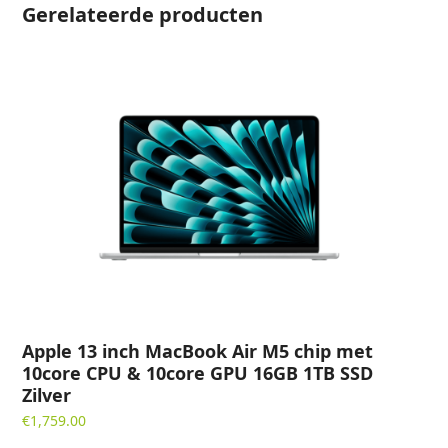
Gerelateerde producten
-
Blauweregen
aantal
Apple 13 inch MacBook Air M5 chip met
10core CPU & 10core GPU 16GB 1TB SSD
Zilver
€
1,759.00