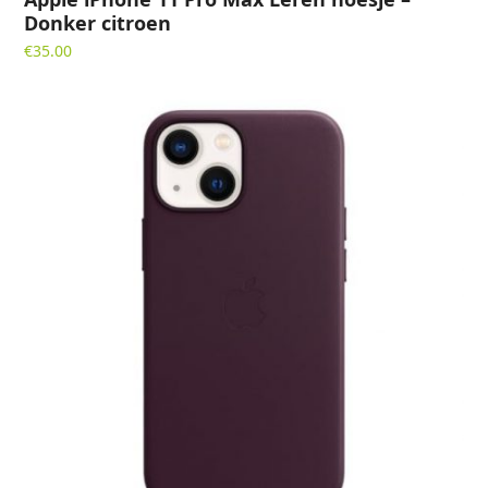
Donker citroen
€
35.00