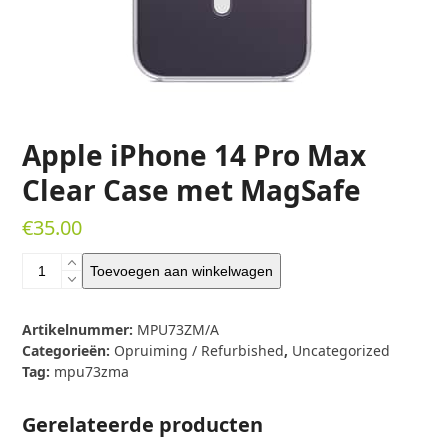
Apple iPhone 14 Pro Max
Clear Case met MagSafe
€
35.00
Apple
Toevoegen aan winkelwagen
iPhone
14
Pro
Artikelnummer:
MPU73ZM/A
Max
Categorieën:
Opruiming / Refurbished
,
Uncategorized
Clear
Tag:
mpu73zma
Case
met
Gerelateerde producten
MagSafe