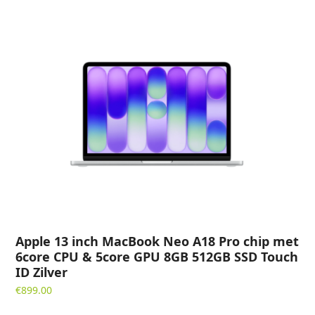
aantal
Apple 13 inch MacBook Neo A18 Pro chip met
6core CPU & 5core GPU 8GB 512GB SSD Touch
ID Zilver
€
899.00