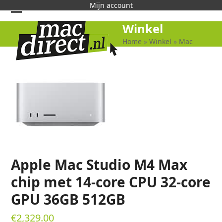
Skip
Mijn account
to
Open
Close
Winkel
content
mobile
mobile
Home
»
Winkel
»
Mac
menu
menu
Apple Mac Studio M4 Max
chip met 14-core CPU 32-core
GPU 36GB 512GB
€
2,329.00