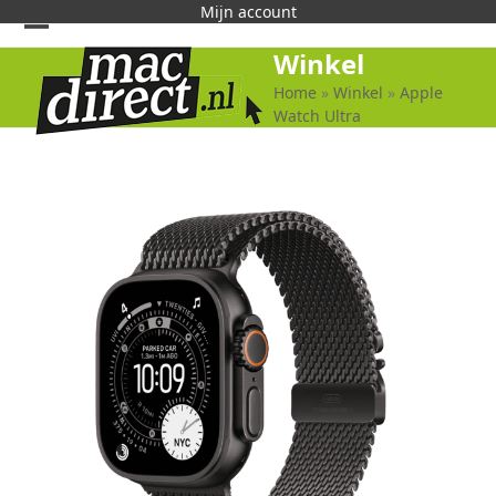
Skip
Mijn account
to
Open
Close
Winkel
content
mobile
mobile
Home
»
Winkel
»
Apple
Watch Ultra
menu
menu