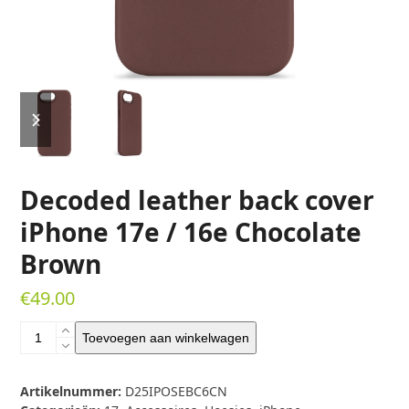
previous
next
slide
slide
Decoded leather back cover
iPhone 17e / 16e Chocolate
Brown
€
49.00
Decoded
Toevoegen aan winkelwagen
leather
back
cover
Artikelnummer:
D25IPOSEBC6CN
iPhone