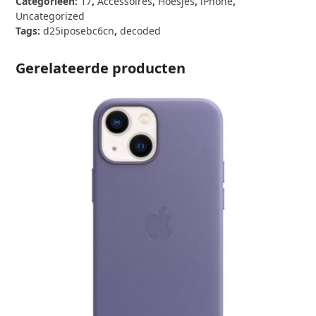
Categorieën:
17
,
Accessoires
,
Hoesjes
,
iPhone
,
17e
Uncategorized
/
Tags:
d25iposebc6cn
,
decoded
16e
Chocolate
Gerelateerde producten
Brown
aantal