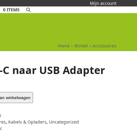
Mijn account
0 ITEMS
Home
»
Winkel
»
Accessoires
-C naar USB Adapter
an winkelwagen
5
res
,
Kabels & Opladers
,
Uncategorized
c