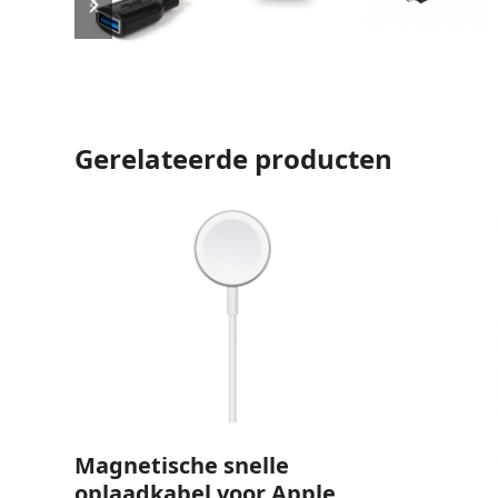
slide
slide
Gerelateerde producten
Magnetische snelle
oplaadkabel voor Apple