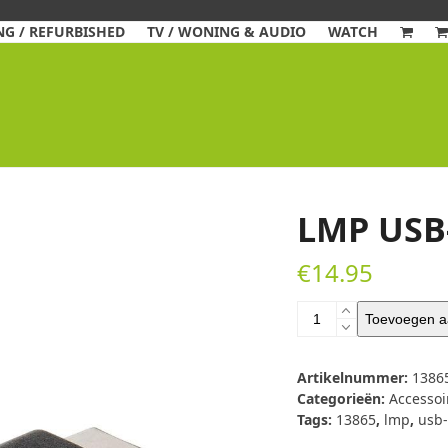
G / REFURBISHED
TV / WONING & AUDIO
WATCH
LMP USB
€
14.95
LMP
Toevoegen a
USB-
C
naar
Artikelnummer:
1386
USB
Categorieën:
Accessoi
Adapter
Tags:
13865
,
lmp
,
usb-
aantal