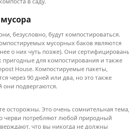
компоста в саду.
 мусора
они, безусловно, будут компостироваться.
омпостируемых мусорных баков являются
нее о них чуть позже). Они сертифицирован
как пригодные для компостирования и также
post House. Компостируемые пакеты,
я через 90 дней или два, но это также
й они подвергаются.
те осторожны. Это очень сомнительная тема
то черви потребляют любой природный
тверждают, что вы никогда не должны