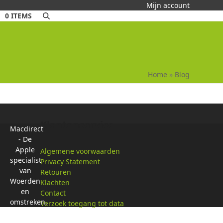
Mijn account
0 ITEMS
Home
»
Blog
Klantenservice
Macdirect
- De
Apple
Algemene voorwaarden
specialist
Privacy Statement
van
Retouren
Woerden
Klachten
en
Contact
omstreken.
Verzoek toegang tot data