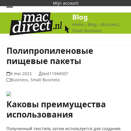
Skip
Mijn account
to
Open
Close
Blog
content
mobile
mobile
Home
»
Blog
»
Business,
Small Business
menu
menu
Полипропиленовые
пищевые пакеты
4 mei 2023
test11944507
Business, Small Business
Каковы преимущества
использования
Полученный текстиль затем используется для создания