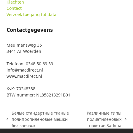
Klachten
Contact
Verzoek toegang tot data
Contactgegevens
Meulmansweg 35
3441 AT Woerden
Telefoon: 0348 50 69 39
info@macdirect.nl
www.macdirect.nl
KvK: 70248338
BTW nummer: NL858213291B01
Белые стандартные тканые
Различные типы
полипропиленовые мешки
полиэтиленовых
previous
next
без завязок
пакетов Sarkina
post:
post: