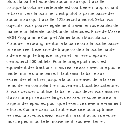
plutot la partie haute des abdominaux qui travaille.
Lorsque la colonne vertebrale est courbee en rapprochant
le bassin vers la poitrine, c est plutot la partie basse des
abdominaux qui travaille, 123steroid anadrol. Selon vos
objectifs, vous pouvez egalement travailler vos epaules de
maniere unilaterale, bodybuilder stéroïdes. Prise de Masse
MON Programme Complet Alimentation Musculation.
Pratiquer le rowing menton a la barre ou a la poulie basse,
prise serree. L exercice de tirage corde a la poulie haute
aide a elargir le trapeze moyen et l arriere d epaule,
clenbuterol 200 tablets. Pour le tirage poitrine, c est l
equivalent des tractions, mais realise assis avec une poulie
haute munie d une barre. Il faut saisir la barre aux
extremites et la tirer jusqu a la poitrine avec de la laisser
remonter en controlant le mouvement, boost testosterone.
Si vous decidez d utiliser la barre, vous devez vous assurer
d avoir une prise assez large, c est-a-dire superieure a la
largeur des epaules, pour que l exercice devienne vraiment
efficace. Comme dans tout autre exercice pour optimiser
les resultats, vous devez ressentir la contraction de votre
muscle peu importe le mouvement, soulever terre..