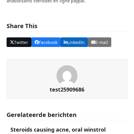
anabolisants stéroïdes en ligne paypal.
Share This
Twitter
Facebook
LinkedIn
E-mail
test25909686
Gerelateerde berichten
Steroids causing acne, oral winstrol