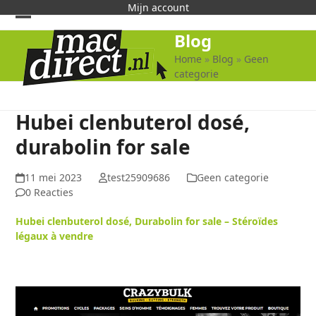
Skip
Mijn account
to
Open
Close
Blog
content
mobile
mobile
Home
»
Blog
»
Geen
categorie
menu
menu
Hubei clenbuterol dosé,
durabolin for sale
11 mei 2023
test25909686
Geen categorie
0 Reacties
Hubei clenbuterol dosé, Durabolin for sale – Stéroïdes
légaux à vendre