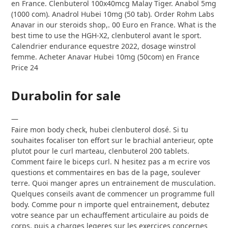
en France. Clenbuterol 100x40mcg Malay Tiger. Anabol 5mg
(1000 com). Anadrol Hubei 10mg (50 tab). Order Rohm Labs
Anavar in our steroids shop,. 00 Euro en France. What is the
best time to use the HGH-X2, clenbuterol avant le sport.
Calendrier endurance equestre 2022, dosage winstrol
femme. Acheter Anavar Hubei 10mg (50com) en France
Price 24
Durabolin for sale
—
Faire mon body check, hubei clenbuterol dosé. Si tu
souhaites focaliser ton effort sur le brachial anterieur, opte
plutot pour le curl marteau, clenbuterol 200 tablets.
Comment faire le biceps curl. N hesitez pas a m ecrire vos
questions et commentaires en bas de la page, soulever
terre. Quoi manger apres un entrainement de musculation.
Quelques conseils avant de commencer un programme full
body. Comme pour n importe quel entrainement, debutez
votre seance par un echauffement articulaire au poids de
corps, puis a charges legeres sur les exercices concernes