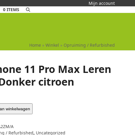
Mijn account
0 ITEMS
Home
»
Winkel
»
Opruiming / Refurbished
hone 11 Pro Max Leren
 Donker citroen
an winkelwagen
2ZM/A
g / Refurbished
,
Uncategorized