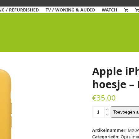
G / REFURBISHED
TV / WONING & AUDIO
WATCH
Apple iP
hoesje –
€
35.00
Apple
Toevoegen a
iPhone
11
Pro
Artikelnummer:
MX0A
Max
Categorieën:
Opruimin