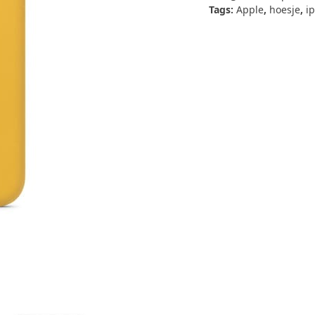
Leren
Tags:
Apple
,
hoesje
,
i
hoesje
-
Donker
citroen
aantal