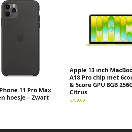
Apple 13 inch MacBo
A18 Pro chip met 6co
& 5core GPU 8GB 256
iPhone 11 Pro Max
Citrus
en hoesje – Zwart
€
799.00