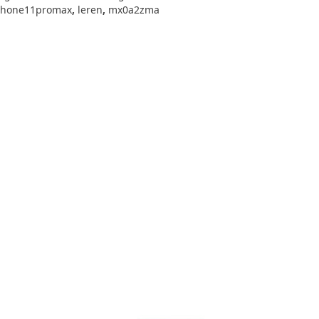
phone11promax
,
leren
,
mx0a2zma