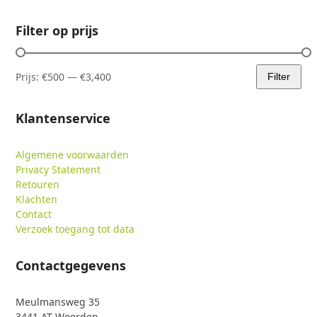
Filter op prijs
Prijs:
€500
—
€3,400
Filter
Min.
Max.
prijs
prijs
Klantenservice
Algemene voorwaarden
Privacy Statement
Retouren
Klachten
Contact
Verzoek toegang tot data
Contactgegevens
Meulmansweg 35
3441 AT Woerden