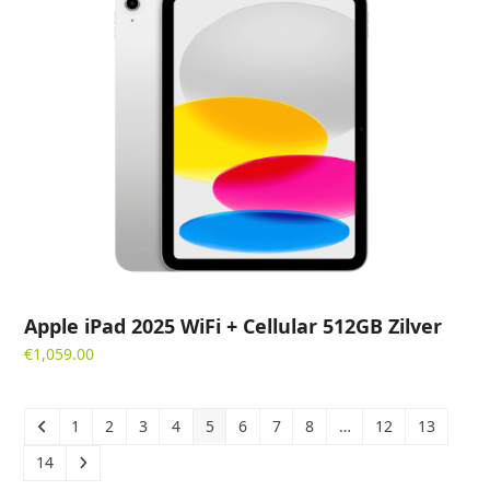
Apple iPad 2025 WiFi + Cellular 512GB Zilver
€
1,059.00
1
2
3
4
5
6
7
8
…
12
13
14