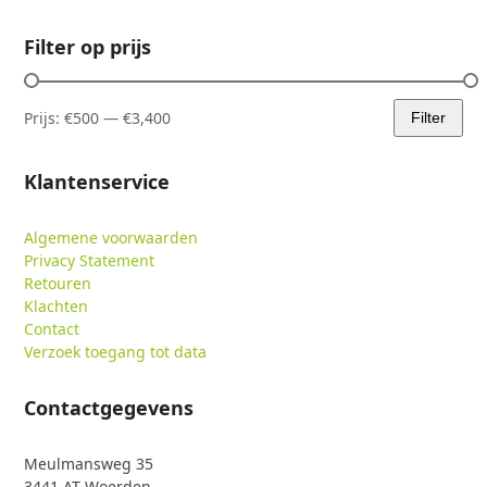
Filter op prijs
Prijs:
€500
—
€3,400
Filter
Min.
Max.
prijs
prijs
Klantenservice
Algemene voorwaarden
Privacy Statement
Retouren
Klachten
Contact
Verzoek toegang tot data
Contactgegevens
Meulmansweg 35
3441 AT Woerden