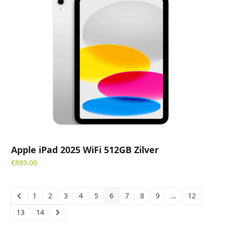
Apple iPad 2025 WiFi 512GB Zilver
€
889.00
1
2
3
4
5
6
7
8
9
…
12
13
14