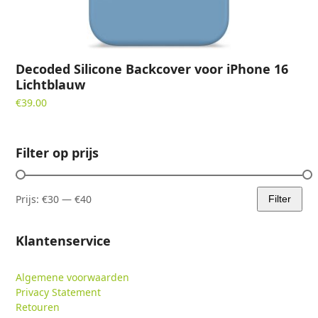
Decoded Silicone Backcover voor iPhone 16
Lichtblauw
€
39.00
Filter op prijs
Prijs:
€30
—
€40
Filter
Min.
Max.
prijs
prijs
Klantenservice
Algemene voorwaarden
Privacy Statement
Retouren