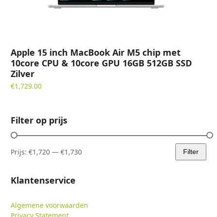
Apple 15 inch MacBook Air M5 chip met
10core CPU & 10core GPU 16GB 512GB SSD
Zilver
€
1,729.00
Filter op prijs
Prijs:
€1,720
—
€1,730
Filter
Min.
Max.
prijs
prijs
Klantenservice
Algemene voorwaarden
Privacy Statement