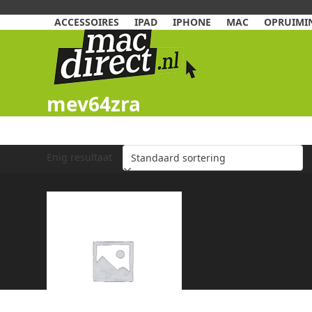
Skip
to
ACCESSOIRES
IPAD
IPHONE
MAC
OPRUIMIN
content
mev64zra
Enig resultaat