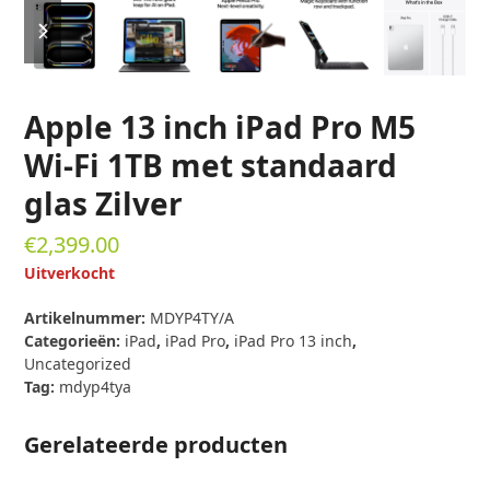
previous
next
slide
slide
Apple 13 inch iPad Pro M5
Wi-Fi 1TB met standaard
glas Zilver
€
2,399.00
Uitverkocht
Artikelnummer:
MDYP4TY/A
Categorieën:
iPad
,
iPad Pro
,
iPad Pro 13 inch
,
Uncategorized
Tag:
mdyp4tya
Gerelateerde producten