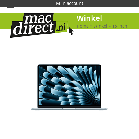
Skip
Mijn account
to
Open
Close
Winkel
content
mobile
mobile
Home
»
Winkel
»
15 inch
menu
menu