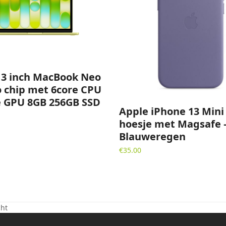
13 inch MacBook Neo
o chip met 6core CPU
e GPU 8GB 256GB SSD
Apple iPhone 13 Mini
hoesje met Magsafe 
Blauweregen
€
35.00
cht