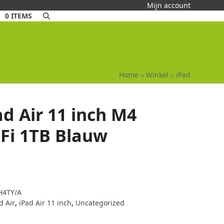
Mijn account
0 ITEMS
Home
»
Winkel
»
iPad
ad Air 11 inch M4
iFi 1TB Blauw
4TY/A
d Air
,
iPad Air 11 inch
,
Uncategorized