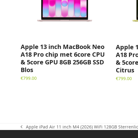
Apple 13 inch MacBook Neo
Apple 
A18 Pro chip met 6core CPU
A18 Pr
& 5core GPU 8GB 256GB SSD
& 5cor
Blos
Citrus
€
799.00
€
799.00
Apple iPad Air 11 inch M4 (2026) WiFi 128GB Sterrenli
previous
post: