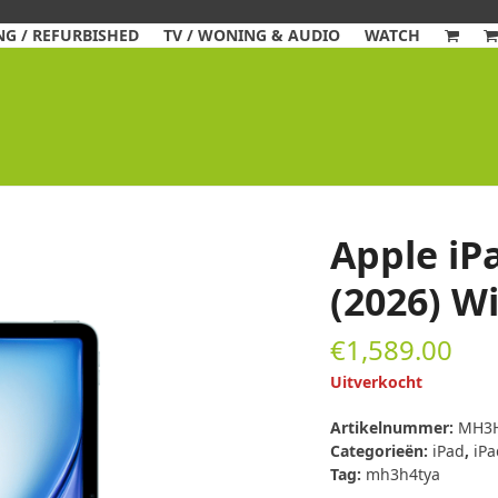
G / REFURBISHED
TV / WONING & AUDIO
WATCH
Apple iP
(2026) W
€
1,589.00
Uitverkocht
Artikelnummer:
MH3H
Categorieën:
iPad
,
iPa
Tag:
mh3h4tya