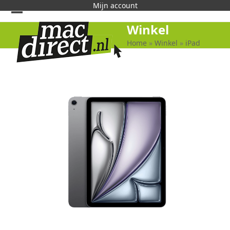
Skip
Mijn account
to
Open
Close
Winkel
content
mobile
mobile
Home
»
Winkel
»
iPad
menu
menu