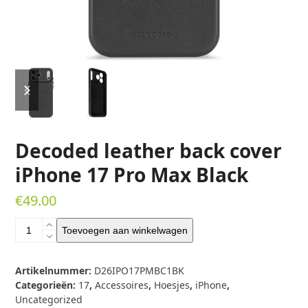
previous
next
slide
slide
Decoded leather back cover
iPhone 17 Pro Max Black
€
49.00
Decoded
Toevoegen aan winkelwagen
leather
back
cover
Artikelnummer:
D26IPO17PMBC1BK
iPhone
Categorieën:
17
,
Accessoires
,
Hoesjes
,
iPhone
,
17
Uncategorized