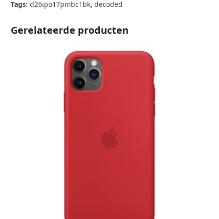
Pro
Tags:
d26ipo17pmbc1bk
,
decoded
Max
Black
Gerelateerde producten
aantal