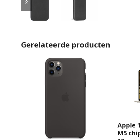
slide
slide
Gerelateerde producten
Apple 
M5 chi