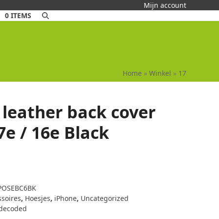
Mijn account
0 ITEMS
Home
»
Winkel
»
17
leather back cover
7e / 16e Black
POSEBC6BK
ssoires
,
Hoesjes
,
iPhone
,
Uncategorized
decoded