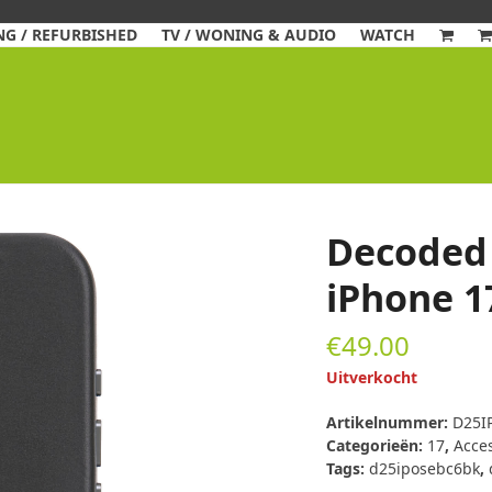
G / REFURBISHED
TV / WONING & AUDIO
WATCH
Decoded 
iPhone 1
€
49.00
Uitverkocht
Artikelnummer:
D25I
Categorieën:
17
,
Acce
Tags:
d25iposebc6bk
,