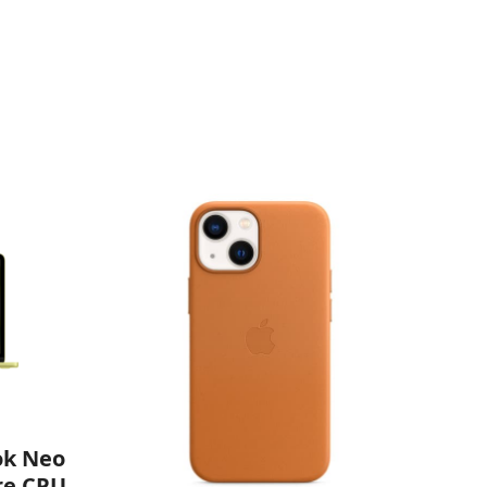
ok Neo
re CPU