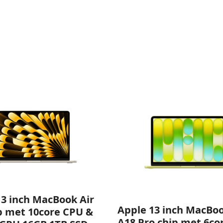
13 inch MacBook Air
Apple 13 inch MacBo
p met 10core CPU &
A18 Pro chip met 6co