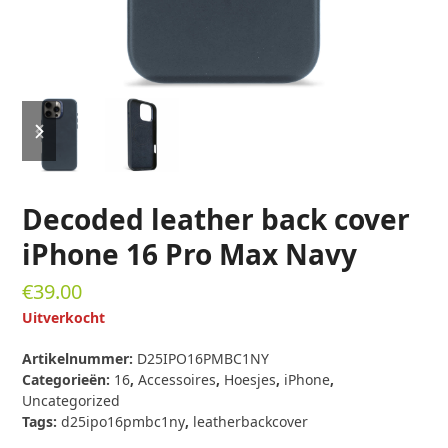
previous
next
slide
slide
Decoded leather back cover
iPhone 16 Pro Max Navy
€
39.00
Uitverkocht
Artikelnummer:
D25IPO16PMBC1NY
Categorieën:
16
,
Accessoires
,
Hoesjes
,
iPhone
,
Uncategorized
Tags:
d25ipo16pmbc1ny
,
leatherbackcover