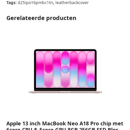
Pro
Tags:
d25ipo16pmbc1tn
,
leatherbackcover
Max
Tan
Gerelateerde producten
aantal
Apple 13 inch MacBook Neo A18 Pro chip met
6core CPU & 5core GPU 8GB 256GB SSD Blos