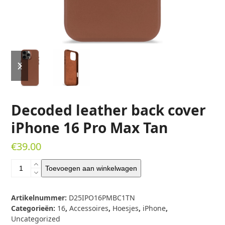
previous
next
slide
slide
Decoded leather back cover
iPhone 16 Pro Max Tan
€
39.00
Decoded
Toevoegen aan winkelwagen
leather
back
cover
Artikelnummer:
D25IPO16PMBC1TN
iPhone
Categorieën:
16
,
Accessoires
,
Hoesjes
,
iPhone
,
16
Uncategorized