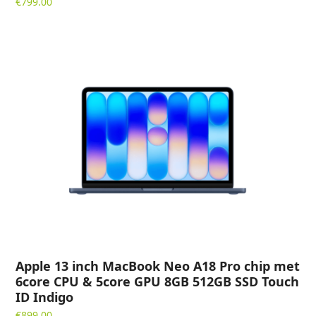
€
799.00
Apple 13 inch MacBook Neo A18 Pro chip met
6core CPU & 5core GPU 8GB 512GB SSD Touch
ID Indigo
€
899.00